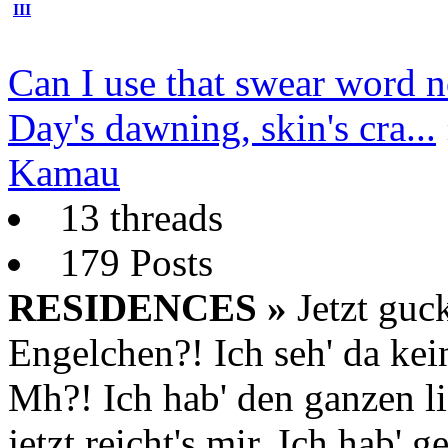
III
Can I use that swear word 
Day's dawning, skin's cra...
Kamau
13 threads
179 Posts
RESIDENCES »
Jetzt guck
Engelchen?! Ich seh' da ke
Mh?! Ich hab' den ganzen l
jetzt reicht's mir. Ich hab' 