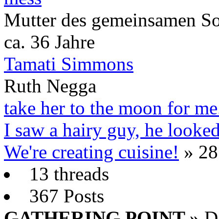
Mutter des gemeinsamen S
ca. 36 Jahre
Tamati Simmons
Ruth Negga
take her to the moon for me
I saw a hairy guy, he looked
We're creating cuisine!
» 28
13 threads
367 Posts
GATHERING POINT »
Da