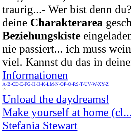
traurig...- Wer bist denn du
deine
Charakterarea
gesch
Beziehungskiste
eingeladen
nie passiert... ich muss wei
viel. Kannst du das in dei
Informationen
A-B-C
D-E-F
G-H-I
J-K-L
M-N-O
P-Q-R
S-T-U
V-W-X
Y-Z
♡
Unload the daydreams!
Make yourself at home (cl..
Stefania Stewart