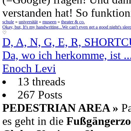
verstanden hat! So funktion
schule
»
universität
»
museen
»
theater & co.
Okay, but, It's my handwriting...
We can't even get a good night's sle
♡
D, A, N, G, E, R, SHORT
Da, wo ich herkomme, ist ..
Enoch Levi
13 threads
267 Posts
PEDESTRIAN AREA »
Pa
es geht in die
Fußgängerzo