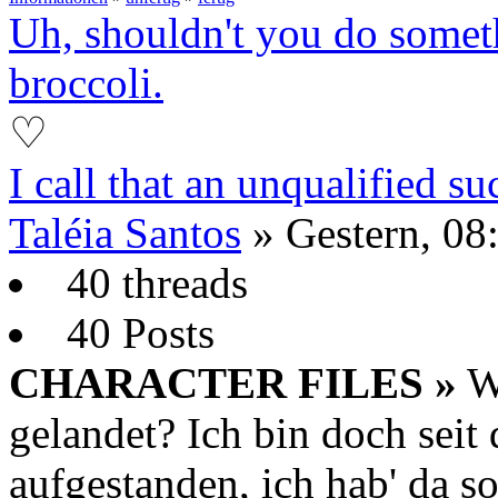
Uh, shouldn't you do some
broccoli.
♡
I call that an unqualified su
Taléia Santos
»
Gestern
, 08
40 threads
40 Posts
CHARACTER FILES »
Wa
gelandet? Ich bin doch seit
aufgestanden, ich hab' da s