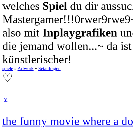
welches
Spiel
du dir aussuch
Mastergamer!!!0rwer9rwe9+r
also mit
Inplaygrafiken
u
die jemand wollen...~ da is
künstlerischer!
spiele
»
Artwork
»
Setanfragen
♡
V
the funny movie where a do