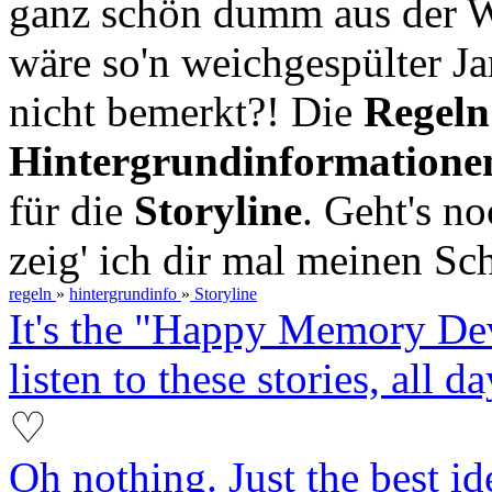
ganz schön dumm aus der W
wäre so'n weichgespülter J
nicht bemerkt?! Die
Regeln
Hintergrundinformatione
für die
Storyline
. Geht's no
zeig' ich dir mal meinen Sc
regeln
»
hintergrundinfo
»
Storyline
It's the "Happy Memory D
listen to these stories, all d
♡
Oh nothing. Just the best id