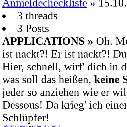
Anmeldecheckliste
» 15.10
3 threads
3 Posts
APPLICATIONS »
Oh. Me
ist nackt?! Er ist nackt?! D
Hier, schnell, wirf' dich in 
was soll das heißen,
keine 
jeder so anziehen wie er w
Dessous! Da krieg' ich eine
Schlüpfer!
Informationen
»
unfertig
»
fertig