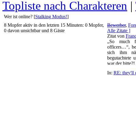
Topliste nach Charakteren
|
Wer ist online? [
Stalking Modus!
]
8 Mopfer aktiv in den letzten 15 Minuten: 0 Mopfer,
Bewerber
,
For
0 davon unsichtbar und 8 Gäste
Alle Zitate ]
Zitat von
Franc
„So much fo
officers…“, b
sich ihm nä
begutachtete u
war der bitte?! 
das Ganze hie
In:
RE: they'll 
Wahrheit au
woulda said y
but… maybe not
aus der Rolle
angefahrenen P