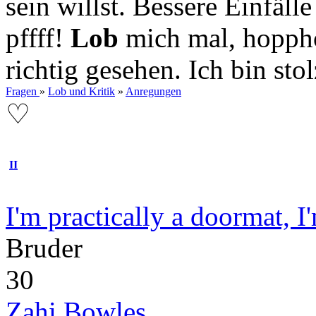
sein willst. Bessere Einfälle
pffff!
Lob
mich mal, hopp
richtig gesehen. Ich bin stol
Fragen
»
Lob und Kritik
»
Anregungen
♡
II
I'm practically a doormat, 
Bruder
30
Zahi Bowles