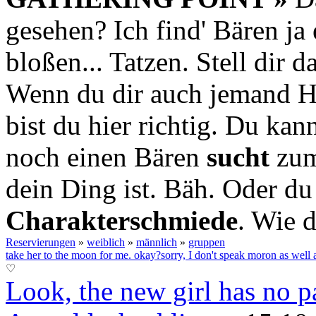
gesehen? Ich find' Bären ja 
bloßen... Tatzen. Stell dir 
Wenn du dir auch jemand 
bist du hier richtig. Du ka
noch einen Bären
sucht
zum
dein Ding ist. Bäh. Oder du 
Charakterschmiede
. Wie d
Reservierungen
»
weiblich
»
männlich
»
gruppen
take her to the moon for me. okay?
sorry, I don't speak moron as well 
♡
Look, the new girl has no p