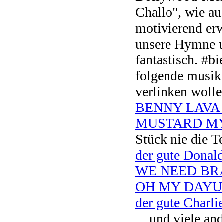
Challo", wie au
motivierend erw
unsere Hymne u
fantastisch. #b
folgende musika
verlinken wolle
BENNY LAVA!!!
MUSTARD MY
Stück nie die T
der gute Donal
WE NEED BR
OH MY DAYU
der gute Charli
... und viele an