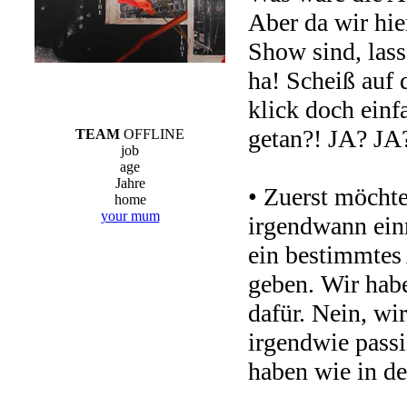
Aber da wir hie
Show sind, lass
ha! Scheiß auf d
klick doch einf
getan?! JA? JA
TEAM
OFFLINE
job
age
Jahre
• Zuerst möcht
home
your mum
irgendwann ein
ein bestimmtes
geben. Wir habe
dafür. Nein, wi
irgendwie passi
haben wie in de