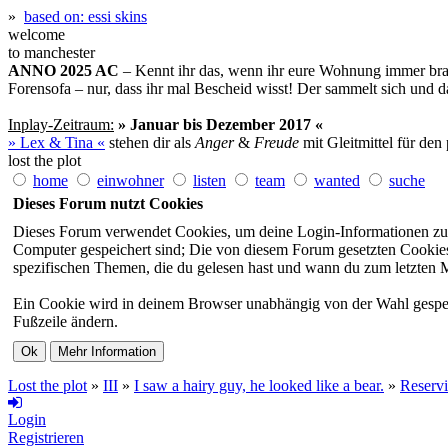
»
based on: essi skins
welcome
to manchester
ANNO 2025 AC
– Kennt ihr das, wenn ihr eure Wohnung immer brav
Forensofa – nur, dass ihr mal Bescheid wisst! Der sammelt sich und dar
Inplay-Zeitraum:
» Januar bis Dezember 2017 «
» Lex & Tina «
stehen dir als
Anger
&
Freude
mit Gleitmittel für den
lost the plot
home
einwohner
listen
team
wanted
suche
Dieses Forum nutzt Cookies
Dieses Forum verwendet Cookies, um deine Login-Informationen zu sp
Computer gespeichert sind; Die von diesem Forum gesetzten Cookies 
spezifischen Themen, die du gelesen hast und wann du zum letzten Mal
Ein Cookie wird in deinem Browser unabhängig von der Wahl gespeiche
Fußzeile ändern.
Lost the plot
»
III
»
I saw a hairy guy, he looked like a bear.
»
Reserv
Login
Registrieren