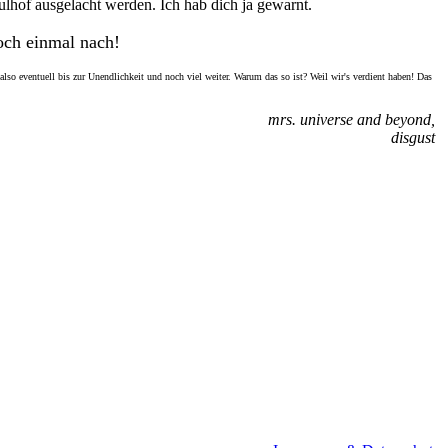
ulhof ausgelacht werden. Ich hab dich ja gewarnt.
och einmal nach!
lso eventuell bis zur Unendlichkeit und noch viel weiter. Warum das so ist? Weil wir's verdient haben! Das
mrs. universe and beyond,
disgust