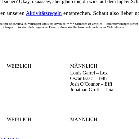
t sicher? Okay, okaaaaay, aber glaub mir, du wirst auf dem Inplay-Sch
en unseren
Aktivitätsregeln
entsprechen. Schaut also lieber n
ufiger als zweimal zu verlängern und sieht davon ab ***** Sternchen zu verteilen - Teamreservierungen stehen a
tiv bespielt. Das stört dich ungemein? Dann ist diese Wohlfühloase wohl nicht
deine
Wohlfühloase.
WEIBLICH
MÄNNLICH
Louis Garrel – Lex
Oscar Isaac – Telfi
Josh O'Connor – Effi
Jonathan Groff – Tina
WEIBLICH
MÄNNLICH