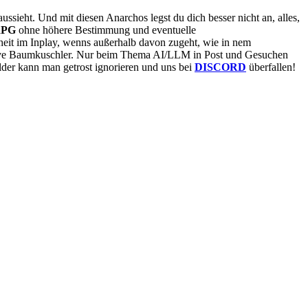
ussieht. Und mit diesen Anarchos legst du dich besser nicht an, alles,
RPG
ohne höhere Bestimmung und eventuelle
iheit im Inplay, wenns außerhalb davon zugeht, wie in nem
 Naive Baumkuschler. Nur beim Thema AI/LLM in Post und Gesuchen
lder kann man getrost ignorieren und uns bei
DISCORD
überfallen!