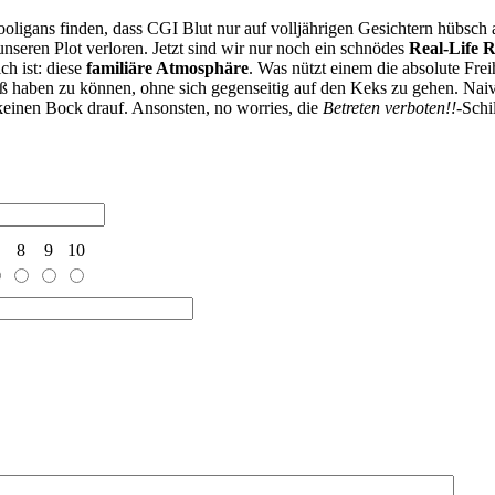
ooligans finden, dass CGI Blut nur auf volljährigen Gesichtern hübsch a
unseren Plot verloren. Jetzt sind wir nur noch ein schnödes
Real-Life 
ch ist: diese
familiäre Atmosphäre
. Was nützt einem die absolute Fre
Spaß haben zu können, ohne sich gegenseitig auf den Keks zu gehen.
 keinen Bock drauf. Ansonsten, no worries, die
Betreten verboten!!
-Schi
8
9
10