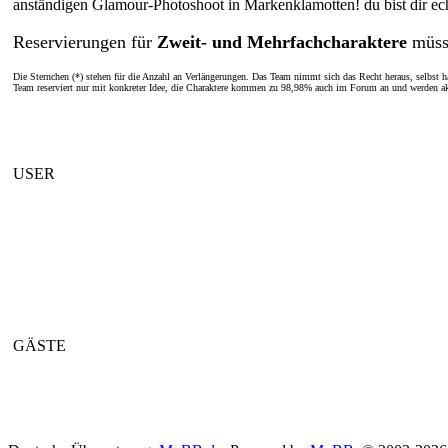
anständigen Glamour-Photoshoot in Markenklamotten! du bist dir ech
Reservierungen für
Zweit- und Mehrfachcharaktere
müss
Die Sternchen (*) stehen für die Anzahl an Verlängerungen. Das Team nimmt sich das Recht heraus, selbst hä
Team reserviert nur mit konkreter Idee, die Charaktere kommen zu 98,98% auch im Forum an und werden ak
USER
GÄSTE