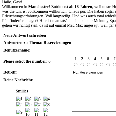
Hallo, Gast!
Willkommen in
Manchester
! Zutritt erst
ab 18 Jahren
, weil unsre H
was die tun, ist vollkommen willkürlich, Chaos pur. Die haben sogar 
Erleuchtungserfahrungen. Voll langweilig. Und was auch total widerli
Pfadfinderferienlager? Hier ist man tatsächlich noch der Meinung 
gehen wir richtig steil, da ist auf einmal Mad Max angesagt, weil gar
Neue Antwort schreiben
Antworten zu Thema: Reservierungen
Benutzername:
1
2
3
4
5
6
7
Please select the number:
6
Betreff:
Deine Nachricht:
Smilies