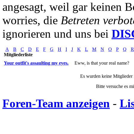
angesagt, weil gar keinen B
worries, die
Betreten verbot
ignorieren und uns bei
DI
A
B
C
D
E
F
G
H
I
J
K
L
M
N
O
P
Q
R
Mitgliederliste
Your outfit's assaulting my eyes.
Eww, is that your real name?
Es wurden keine Mitglieder 
Bitte versuche es m
Foren-Team anzeigen
-
Li